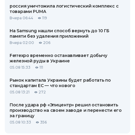
россия уничтожила логистический комплекс с
товарами PUMA
Вчера 06:44
119
На Samsung нашли способ вернуть до 10 ГБ
памяти без удаления приложений
Вчера 02:00
206
Ferrexpo временно останавливает добычу
железной руды в Украине
05.08 15:33
111
Рынок капитала Украины будет работать по
стандартам ЕС — что нового
05.08 13:21
272
После удара рф «Эпицентр» решил остановить
производство на своем заводе и перенести его
за границу
05.08 10:33
356