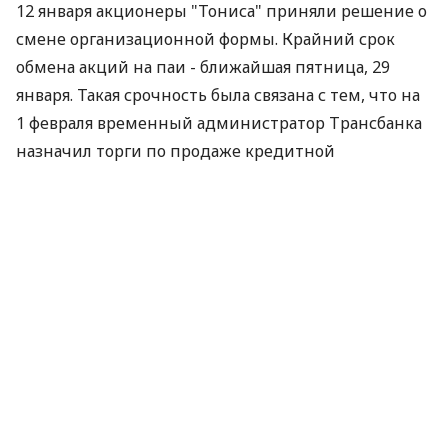
12 января акционеры "Тониса" приняли решение о
смене организационной формы. Крайний срок
обмена акций на паи - ближайшая пятница, 29
января. Такая срочность была связана с тем, что на
1 февраля временный администратор Трансбанка
назначил торги по продаже кредитной
задолженности банка на 200 млн. грн.
Как сообщил осведомленный источник в НБУ, эта
кредитная задолженность обеспечена 98% акций
телеканала "Тонис", которые обездвижены
регистратором. 17% этих акций были
перезаложены банком в НБУ в обеспечение
кредита рефинансирования. Остальные акции
заложены под другие кредиты, составляющие
около 280 млн. грн.