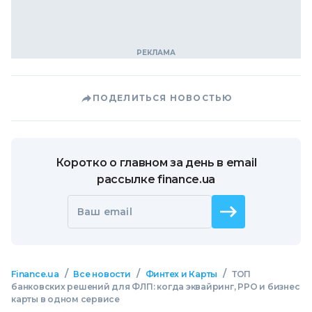
ПОДЕЛИТЬСЯ НОВОСТЬЮ
Коротко о главном за день в email
рассылке finance.ua
Ваш email
/
/
/
Finance.ua
Все новости
Финтех и Карты
ТОП
банковских решений для ФЛП: когда эквайринг, РРО и бизнес
карты в одном сервисе