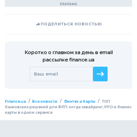
ПОДЕЛИТЬСЯ НОВОСТЬЮ
Коротко о главном за день в email
рассылке finance.ua
Ваш email
/
/
/
Finance.ua
Все новости
Финтех и Карты
ТОП
банковских решений для ФЛП: когда эквайринг, РРО и бизнес
карты в одном сервисе