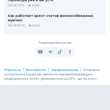
переводы уже в августе
06.08 13:10
4056
Как работает арест счетов военнообязанных
мужчин
05.08 16:33
14412
Подпишитесь на нас
/
/
/
Finance.ua
Все новости
Аграрный рынок
В Украине
поступления сахарной свеклы на перерабатывающие
предприятия в 2009 г. уменьшились на 23% - до 9,4 млн т.