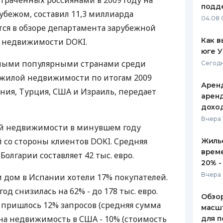
траченных россиянами в 2009 году на
подд
убежом, составил 11,3 миллиарда
ЕЖЕМЕСЯЧНЫЙ ОБЗОР
ПУТЕВО
04.08 
КЕШБЭКА
СТРАХО
ится в обзоре департамента зарубежной
Как в
 недвижимости DOKI.
ПУТЕВОДИТЕЛИ ПО
ВСЕ СТ
юге 
БАНКОВСКИМ КАРТАМ
амыми популярными странами среди
Сегодн
СТРАХО
 жилой недвижимости по итогам 2009
Аренд
ОТЗЫВЫ
ания, Турция, США и Израиль, передает
КОМПАН
аренд
дохо
ДОСТАВ
Вчера 
ой недвижимости в минувшем году
КОНТАК
со стороны клиентов DOKI. Средняя
Жилье
врем
Болгарии составляет 42 тыс. евро.
20% -
Вчера 
 дом в Испании хотели 17% покупателей.
од снизилась на 62% - до 178 тыс. евро.
Обзор
 пришлось 12% запросов (средняя сумма
масшт
, на недвижимость в США - 10% (стоимость
для п