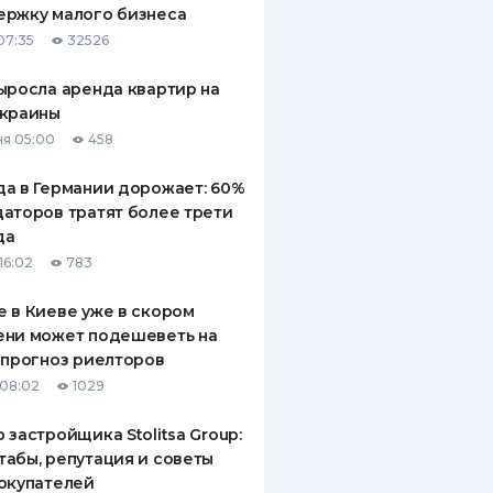
ержку малого бизнеса
ДИТЕЛИ ПО
07:35
32526
ВАНИЮ
ыросла аренда квартир на
РАХОВЫЕ ПОЛИСЫ
Украины
я 05:00
458
ВЫЕ КОМПАНИИ
а в Германии дорожает: 60%
 О СТРАХОВЫХ
ИЯХ
аторов тратят более трети
да
КА И ОПЛАТА
16:02
783
ТЫ
 в Киеве уже в скором
ени может подешеветь на
 прогноз риелторов
08:02
1029
 застройщика Stolitsa Group:
абы, репутация и советы
окупателей