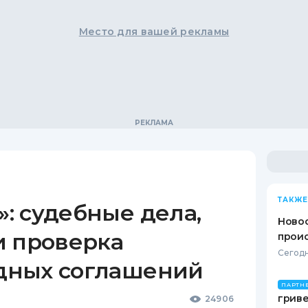
Место для вашей рекламы
ТАКЖЕ
: судебные дела,
Новос
и проверка
проис
Сегодн
дных соглашений
ПАРТН
гриве
24906