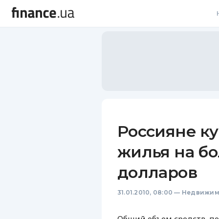
В
В
Л
А
Н
Россияне к
С
жилья на бо
П
долларов
Т
31.01.2010, 08:00
—
Недвижим
Р