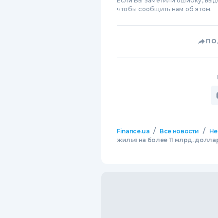
Если Вы заметили ошибку, вы
чтобы сообщить нам об этом.
ПО
/
/
Finance.ua
Все новости
Не
жилья на более 11 млрд. долла