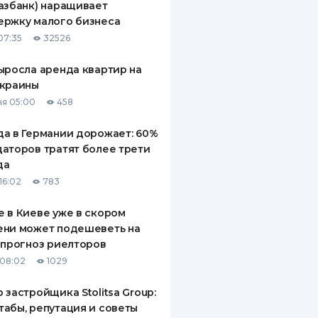
азбанк) наращивает
ержку малого бизнеса
07:35
32526
ыросла аренда квартир на
Украины
я 05:00
458
а в Германии дорожает: 60%
аторов тратят более трети
да
16:02
783
 в Киеве уже в скором
ени может подешеветь на
 прогноз риелторов
08:02
1029
 застройщика Stolitsa Group:
абы, репутация и советы