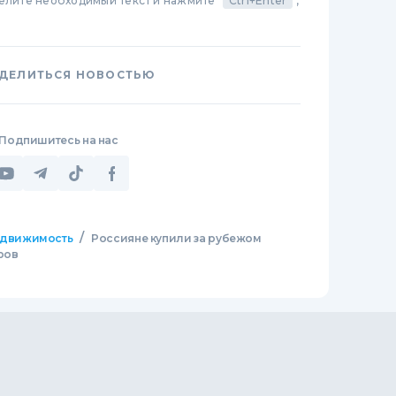
делите необходимый текст и нажмите
Ctrl+Enter
,
ДЕЛИТЬСЯ НОВОСТЬЮ
Подпишитесь на нас
/
движимость
Россияне купили за рубежом
ров