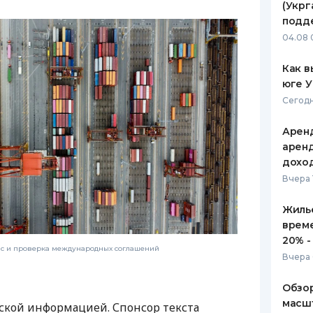
(Укрг
подд
04.08 
Как в
юге 
Сегодн
Аренд
аренд
дохо
Вчера 
Жилье
врем
20% -
нс и проверка международных соглашений
Вчера 
Обзор
масшт
ской информацией. Спонсор текста