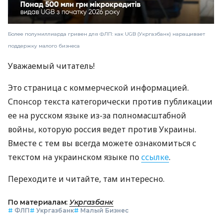
Более полумиллиарда гривен для ФЛП: как UGB (Укргазбанк) наращивает
поддержку малого бизнеса
Уважаемый читатель!
Это страница с коммерческой информацией.
Спонсор текста категорически против публикации
ее на русском языке из-за полномасштабной
войны, которую россия ведет против Украины.
Вместе с тем вы всегда можете ознакомиться с
текстом на украинском языке по
ссылке
.
Переходите и читайте, там интересно.
По материалам:
Укргазбанк
#
ФЛП
#
Укргазбанк
#
Малый Бизнес