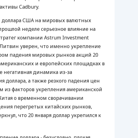
 активы Cadbury.
 доллара США на мировых валютных
 прошлой неделе серьезное влияние на
стратег компании Astrum Investment
Литвин уверен, что именно укрепление
ором падения мировых рынков акций 20
а американских и европейских площадках в
е негативная динамика из-за
я доллара, а также резкого падения цен
м из факторов укрепления американской
 Китая о временном сворачивании
дения перегретых китайских рынков,
еркнул, что 20 января доллар укрепился к
епление доллара - безусловно, плохая