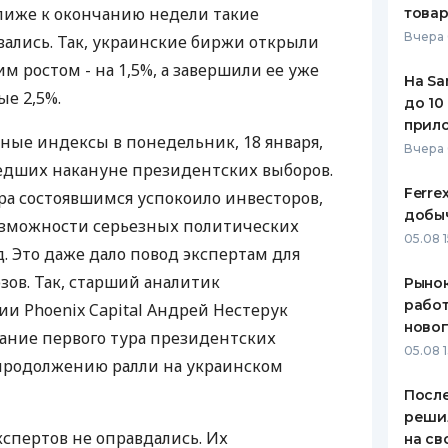
лиже к окончанию недели такие
това
ЕЖЕМЕСЯЧНЫЙ ОБЗОР
ПУТЕВО
Вчера 
вались. Так, украинские биржи открыли
КЕШБЭКА
СТРАХО
 ростом - на 1,5%, а завершили ее уже
На Sa
ПУТЕВОДИТЕЛИ ПО
ВСЕ СТ
е 2,5%.
до 10
БАНКОВСКИМ КАРТАМ
прил
СТРАХО
ные индексы в понедельник, 18 января,
Вчера
едших накануне президентских выборов.
ОТЗЫВЫ
КОМПАН
Ferre
ра состоявшимся успокоило инвесторов,
добыч
озможности серьезных политических
ДОСТАВ
05.08 1
. Это даже дало повод экспертам для
КОНТАК
ов. Так, старший аналитик
Рынок
работ
 Phoenix Capital Андрей Нестерук
ново
ание первого тура президентских
05.08 1
 продолжению ралли на украинском
После
реши
спертов не оправдались. Их
на св