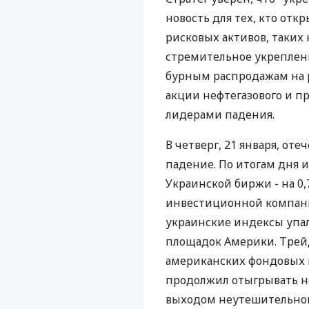
новость для тех, кто откры
рисковых активов, таких 
стремительное укреплен
бурным распродажам на р
акции нефтегазового и п
лидерами падения.
В четверг, 21 января, о
падение. По итогам дня 
Украинской биржи - на 0,
инвестиционной компании
украинские индексы упа
площадок Америки. Трейд
американских фондовых 
продолжил отыгрывать н
выходом неутешительной