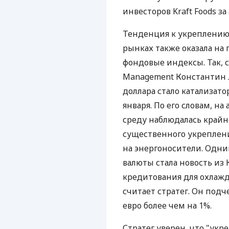
инвесторов Kraft Foods за
Тенденция к укреплению
рынках также оказала на
фондовые индексы. Так, 
Management Константин 
доллара стало катализат
января. По его словам, н
среду наблюдалась крайн
существенного укреплени
на энергоносители. Одни
валюты стала новость из
кредитования для охлаж
считает стратег. Он подч
евро более чем на 1%.
Стратег уверен, что "укр