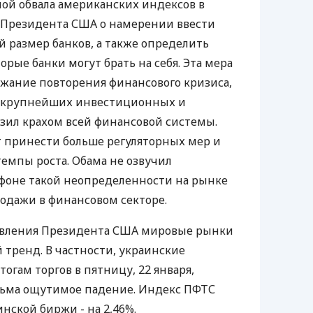
ой обвала американских индексов в
е Президента США о намерении ввести
 размер банков, а также определить
рые банки могут брать на себя. Эта мера
ежание повторения финансового кризиса,
из крупнейших инвестиционных и
зил крахом всей финансовой системы.
т принести больше регуляторных мер и
емпы роста. Обама не озвучил
 фоне такой неопределенности на рынке
одажи в финансовом секторе.
аявления Президента США мировые рынки
тренд. В частности, украинские
огам торгов в пятницу, 22 января,
ьма ощутимое падение. Индекс ПФТС
инской биржи - на 2,46%.