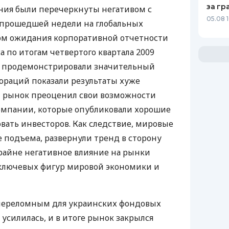
за гр
ия были перечеркнуты негативом с
05.08 
 прошедшей недели на глобальных
ом ожидания корпоративной отчетности
 по итогам четвертого квартала 2009
ки продемонстрировали значительный
ораций показали результаты хуже
, рынок преоценил свои возможности
компании, которые опубликовали хорошие
овать инвесторов. Как следствие, мировые
 подъема, развернули тренд в сторону
крайне негативное влияние на рынки
 ключевых фигур мировой экономики и
л переломным для украинских фондовых
усилилась, и в итоге рынок закрылся