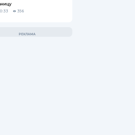
аницу
10:33
356