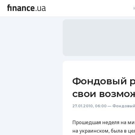
В
В
Л
А
Н
Фондовый р
С
свои возмо
П
27.01.2010, 06:00
—
Фондовый
Т
Р
Прошедшая неделя на ми
на украинском, была в ц