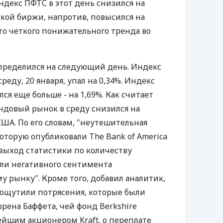
ндекс ПФТС в этот день снизился на
ской биржи, напротив, повысился на
то четкого понижательного тренда во
ределился на следующий день. Индекс
реду, 20 января, упал на 0,34%. Индекс
я еще больше - на 1,69%. Как считает
ндовый рынок в среду снизился на
США. По его словам, "неутешительная
оторую опубликовали The Bank of America
е выход статистики по количеству
ли негативного сентимента
 рынку". Кроме того, добавил аналитик,
ощутили потрясения, которые были
рена Баффета, чей фонд Berkshire
ейшим акционером Kraft, о переплате