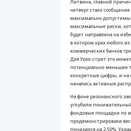
Литвина, главной причин
четверг стало сообщени
максимально допустимый
максимальные риски, кото
будет направлена на изб
в котором крах любого 
коммерческих банков гро
Для Уолл-стрит это може
потенциально меньшие т
конкретные цифры, и на
начались активные распр
На фоне резонансного з
углубили понижательный 
фондовые площадки по ит
продемонстрировали вес
понизился на 2,50%, Укра