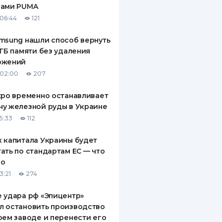
рами PUMA
ДИТЕЛИ ПО
06:44
121
ВАНИЮ
msung нашли способ вернуть
РАХОВЫЕ ПОЛИСЫ
 ГБ памяти без удаления
ожений
ВЫЕ КОМПАНИИ
 02:00
207
 О СТРАХОВЫХ
ИЯХ
xpo временно останавливает
у железной руды в Украине
КА И ОПЛАТА
5:33
112
ТЫ
 капитала Украины будет
ать по стандартам ЕС — что
го
3:21
274
 удара рф «Эпицентр»
л остановить производство
оем заводе и перенести его