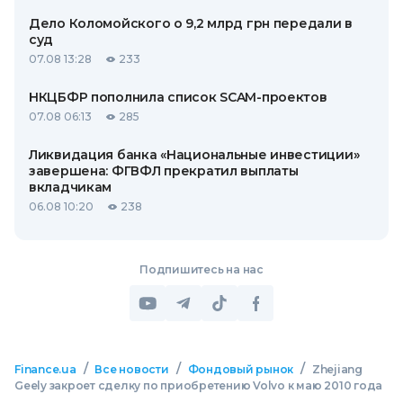
Дело Коломойского о 9,2 млрд грн передали в
суд
07.08 13:28
233
НКЦБФР пополнила список SCAM-проектов
07.08 06:13
285
Ликвидация банка «Национальные инвестиции»
завершена: ФГВФЛ прекратил выплаты
вкладчикам
06.08 10:20
238
Подпишитесь на нас
/
/
/
Finance.ua
Все новости
Фондовый рынок
Zhejiang
Geely закроет сделку по приобретению Volvo к маю 2010 года