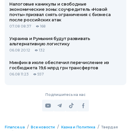
Налоговые каникулы и свободные
экономические зоны: соучредитель «Новой
почты» призвал снять ограничения с бизнеса
после российских атак
07.08 08:37
168
Украина и Румыния будут развивать
альтернативную логистику
06.08 20:12
132
Минфин в июле обеспечил перечисление из
госбюджета 19,6 млрд грн трансфертов
06.08 11:23
557
Подпишитесь на нас
/
/
/
Finance.ua
Все новости
Казна и Политика
Твердая