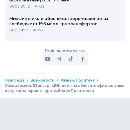
альтернативную логистику
06.08 20:12
132
Минфин в июле обеспечил перечисление из
госбюджета 19,6 млрд грн трансфертов
06.08 11:23
557
Подпишитесь на нас
/
/
/
Finance.ua
Все новости
Казна и Политика
Охендовский: 25 января ЦИК должна объявить официальные
результаты первого тура выборов Президента