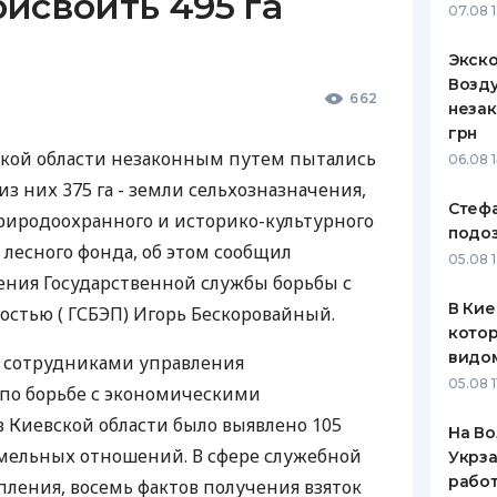
исвоить 495 га
07.08 
Экск
Возду
662
незак
грн
ской области незаконным путем пытались
06.08 
из них 375 га - земли сельхозназначения,
Стеф
природоохранного и историко-культурного
подо
- лесного фонда, об этом сообщил
05.08 
ения Государственной службы борьбы с
В Кие
стью ( ГСБЭП) Игорь Бескоровайный.
котор
видо
ду сотрудниками управления
05.08 1
по борьбе с экономическими
 Киевской области было выявлено 105
На Во
емельных отношений. В сфере служебной
Укрза
работ
пления, восемь фактов получения взяток