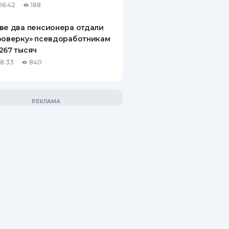
06:42
188
ве два пенсионера отдали
роверку» псевдоработникам
267 тысяч
18:33
840