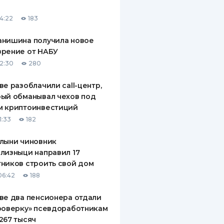
ДИТЕЛИ ПО
14:22
183
ВАНИЮ
анишина получила новое
РАХОВЫЕ ПОЛИСЫ
зрение от НАБУ
12:30
280
ВЫЕ КОМПАНИИ
ве разоблачили call-центр,
 О СТРАХОВЫХ
ИЯХ
ый обманывал чехов под
м криптоинвестиций
КА И ОПЛАТА
1:33
182
ТЫ
лыни чиновник
лизныци направил 17
ников строить свой дом
06:42
188
ве два пенсионера отдали
роверку» псевдоработникам
267 тысяч