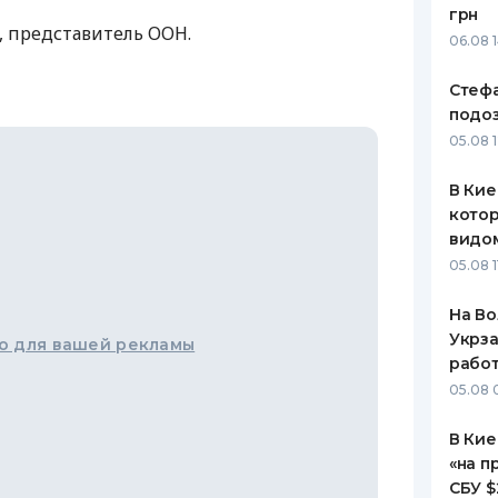
грн
 представитель ООН.
ЕЖЕМЕСЯЧНЫЙ ОБЗОР
ПУТЕВО
06.08 
КЕШБЭКА
СТРАХО
Стеф
ПУТЕВОДИТЕЛИ ПО
ВСЕ СТ
подо
БАНКОВСКИМ КАРТАМ
05.08 
СТРАХО
В Кие
ОТЗЫВЫ
КОМПАН
котор
видо
ДОСТАВ
05.08 1
КОНТАК
На Во
Укрза
о для вашей рекламы
работ
05.08 
В Кие
«на п
СБУ $