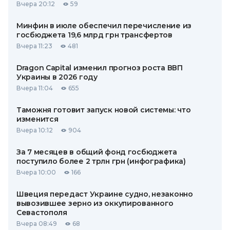
Вчера 20:12
59
Минфин в июле обеспечил перечисление из
госбюджета 19,6 млрд грн трансфертов
Вчера 11:23
481
Dragon Capital изменил прогноз роста ВВП
Украины в 2026 году
Вчера 11:04
655
Таможня готовит запуск новой системы: что
изменится
Вчера 10:12
904
За 7 месяцев в общий фонд госбюджета
поступило более 2 трлн грн (инфографика)
Вчера 10:00
166
Швеция передаст Украине судно, незаконно
вывозившее зерно из оккупированного
Севастополя
Вчера 08:49
68