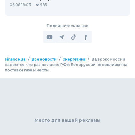
06.08 18:03
985
Подпишитесь на нас
/
/
/
Finance.ua
Все новости
Энергетика
В Еврокомиссии
надеются, что разногласия РФ и Белоруссии не повлияют на
поставки газа и нефти
Место для вашей рекламы