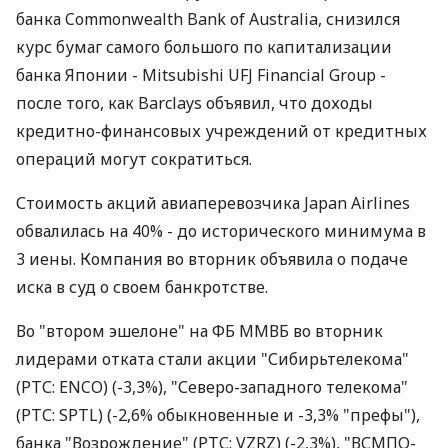
банка Commonwealth Bank of Australia, снизился
курс бумаг самого большого по капитализации
банка Японии - Mitsubishi UFJ Financial Group -
после того, как Barclays объявил, что доходы
кредитно-финансовых учреждений от кредитных
операций могут сократиться.
Стоимость акций авиаперевозчика Japan Airlines
обвалилась на 40% - до исторического минимума в
3 иены. Компания во вторник объявила о подаче
иска в суд о своем банкротстве.
Во "втором эшелоне" на ФБ ММВБ во вторник
лидерами отката стали акции "Сибирьтелекома"
(РТС: ENCO) (-3,3%), "Северо-западного телекома"
(РТС: SPTL) (-2,6% обыкновенные и -3,3% "префы"),
банка "Возрождение" (РТС: VZRZ) (-2,3%), "ВСМПО-