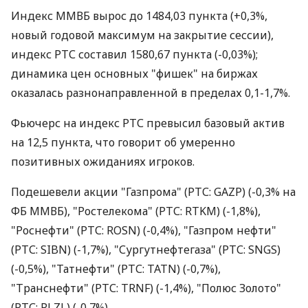
Индекс ММВБ вырос до 1484,03 пункта (+0,3%,
новый годовой максимум на закрытие сессии),
индекс РТС составил 1580,67 пункта (-0,03%);
динамика цен основных "фишек" на биржах
оказалась разнонаправленной в пределах 0,1-1,7%.
Фьючерс на индекс РТС превысил базовый актив
на 12,5 пункта, что говорит об умеренно
позитивных ожиданиях игроков.
Подешевели акции "Газпрома" (РТС: GAZP) (-0,3% на
ФБ ММВБ), "Ростелекома" (РТС: RTKM) (-1,8%),
"Роснефти" (РТС: ROSN) (-0,4%), "Газпром нефти"
(РТС: SIBN) (-1,7%), "Сургутнефтегаза" (РТС: SNGS)
(-0,5%), "Татнефти" (РТС: TATN) (-0,7%),
"Транснефти" (РТС: TRNF) (-1,4%), "Полюс Золото"
(РТС: PLZL) (-0,7%).