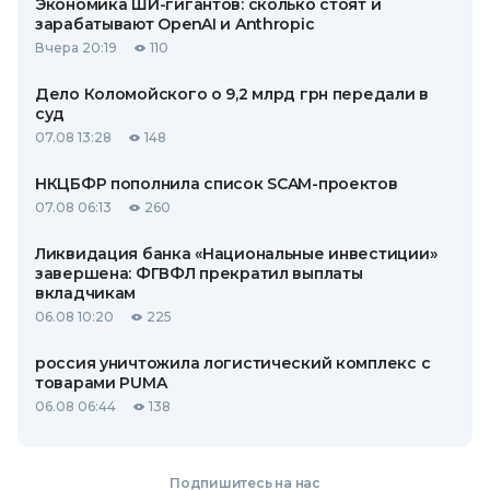
Экономика ШИ-гигантов: сколько стоят и
зарабатывают OpenAI и Anthropic
Вчера 20:19
110
Дело Коломойского о 9,2 млрд грн передали в
суд
07.08 13:28
148
НКЦБФР пополнила список SCAM-проектов
07.08 06:13
260
Ликвидация банка «Национальные инвестиции»
завершена: ФГВФЛ прекратил выплаты
вкладчикам
06.08 10:20
225
россия уничтожила логистический комплекс с
товарами PUMA
06.08 06:44
138
Подпишитесь на нас