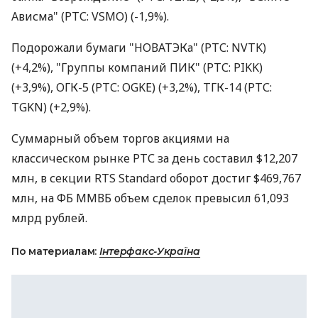
Ависма" (РТС: VSMO) (-1,9%).
Подорожали бумаги "НОВАТЭКа" (РТС: NVTK)
(+4,2%), "Группы компаний ПИК" (РТС: PIKK)
(+3,9%), ОГК-5 (РТС: OGKE) (+3,2%), ТГК-14 (РТС:
TGKN) (+2,9%).
Суммарный объем торгов акциями на
классическом рынке РТС за день составил $12,207
млн, в секции RTS Standard оборот достиг $469,767
млн, на ФБ ММВБ объем сделок превысил 61,093
млрд рублей.
По материалам:
Інтерфакс-Україна