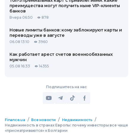
Топ-5 премиальных карт с привилегиями: какие
преимущества могут получить ныне VIP-клиенты
банков
Вчера 06:50
878
Новые лимиты банков: кому заблокируют карты и
переводы уже в августе
06.08 13:10
3960
Как работает арест счетов военнообязанных
мужчин
05.08 16:33
14355
Подпишитесь на нас
/
/
/
Finance.ua
Все новости
Недвижимость
Недвижимость в странах Европы: почему инвесторы все чаще
«присматриваются» к Болгарии