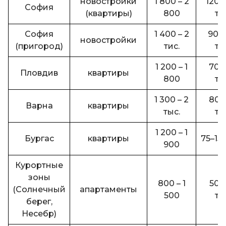
новостройки
1 800 – 2
120–
София
(квартиры)
800
ты
София
1 400 – 2
90– 
новостройки
(пригород)
тис.
ты
1 200 – 1
70–
Пловдив
квартиры
800
ты
1 300 – 2
80–
Варна
квартиры
тыс.
ты
1 200 – 1
Бургас
квартиры
75–150
900
Курортные
зоны
800 – 1
50–
(Солнечный
апартаменты
500
ты
берег,
Несебр)