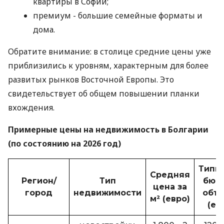
квартиры в Софии;
премиум - большие семейные форматы и
дома.
Обратите внимание: в столице средние цены уже
приблизились к уровням, характерным для более
развитых рынков Восточной Европы. Это
свидетельствует об общем повышении планки
вхождения.
Примерные цены на недвижимость в Болгарии
(по состоянию на 2026 год)
Типи
Средняя
Регион/
Тип
бюд
цена за
город
недвижимости
объе
м² (евро)
(ев