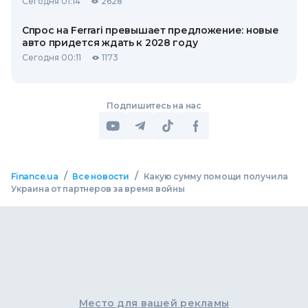
Сегодня 01:14
2628
Спрос на Ferrari превышает предложение: новые
авто придется ждать к 2028 году
Сегодня 00:11
1173
Подпишитесь на нас
/
/
Finance.ua
Все новости
Какую сумму помощи получила
Украина от партнеров за время войны
Место для вашей рекламы