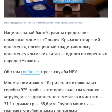
НБУ представил новые памятные монеты (фото), Фото: НБУ
Национальный банк Украины представил
памятные монеты «Орьнек. Крымскотатарский
орнамент», посвященные традиционному
орнаменту крымских татар — одного из коренных
народов Украины.
Об этом
сообщает
пресс-служба НБУ.
Монета номиналом 10 гривен изготовлена ​​из
серебра 925 пробы, категория качества чеканки —
«пруф», масса драгоценного металла в чистоте —
31,1 г, диаметр — 38,6 мм. Группа монеты —
гладкая с углубленными надписями.