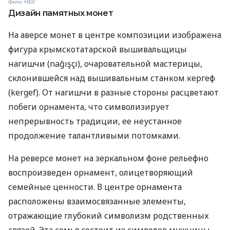
Фото: НБУ
Дизайн памятных монет
На аверсе монет в центре композиции изображена
фигура крымскотатарской вышивальщицы
нагишчи (nağışçı), очаровательной мастерицы,
склонившейся над вышивальным станком кергеф
(kergef). От нагишчи в разные стороны расцветают
побеги орнамента, что символизирует
непрерывность традиции, ее неустанное
продолжение талантливыми потомками.
На реверсе монет на зеркальном фоне рельефно
воспроизведен орнамент, олицетворяющий
семейные ценности. В центре орнамента
расположены взаимосвязанные элементы,
отражающие глубокий символизм родственных
связей. Эта семья состоит из символов мужчины,