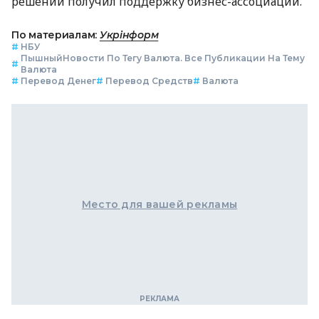
решений получил поддержку бизнес-ассоциаций.
По материалам:
Укрінформ
#
НБУ
ПышныйНовости По Тегу Валюта. Все Публикации На Тему
#
Валюта
#
Перевод Денег
#
Перевод Средств
#
Валюта
Место для вашей рекламы