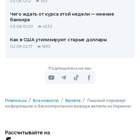
03.08 12:12
353
Чего ждать от курса этой недели — мнение
банкира
03.08 10:00
4532
Как в США утилизируют старые доллары
02.08 02:17
1690
Подпишитесь на нас
/
/
/
Finance.ua
Все новости
Валюта
Пышный опроверг
информацию о бесконтрольном выводе валюты из Украины
Рассчитывайте на