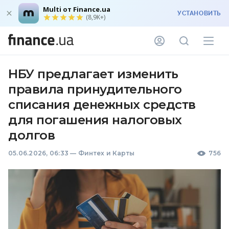
Multi от Finance.ua
УСТАНОВИТЬ
(8,9K+)
НБУ предлагает изменить
правила принудительного
списания денежных средств
для погашения налоговых
долгов
05.06.2026, 06:33
—
Финтех и Карты
756