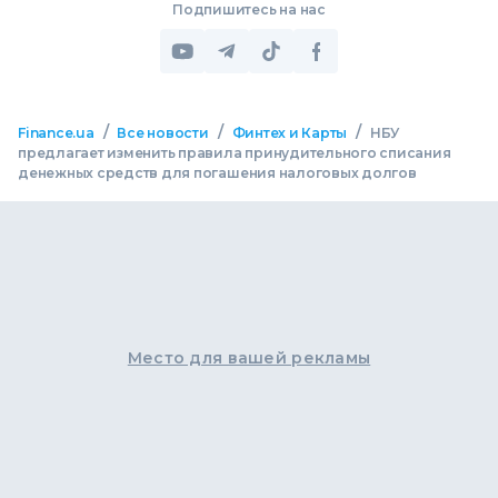
Подпишитесь на нас
/
/
/
Finance.ua
Все новости
Финтех и Карты
НБУ
предлагает изменить правила принудительного списания
денежных средств для погашения налоговых долгов
Место для вашей рекламы