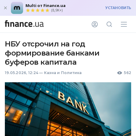
Multi от Finance.ua
УСТАНОВИТЬ
(8,9K+)
НБУ отсрочил на год
формирование банками
буферов капитала
19.05.2026, 12:24
—
Казна и Политика
562