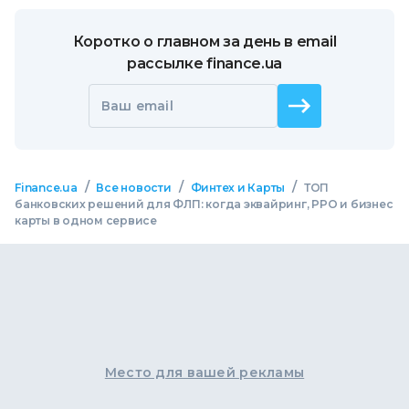
Коротко о главном за день в email
рассылке finance.ua
Ваш email
/
/
/
Finance.ua
Все новости
Финтех и Карты
ТОП
банковских решений для ФЛП: когда эквайринг, РРО и бизнес
карты в одном сервисе
Место для вашей рекламы