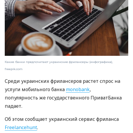
Какие банки предпочитают украинские фрилансеры (инфографика),
freepik.com
Среди украинских фрилансеров растет спрос на
услуги мобильного банка
monobank
,
популярность же государственного ПриватБанка
падает.
Об этом сообщает украинский сервис фриланса
Freelancehunt
.