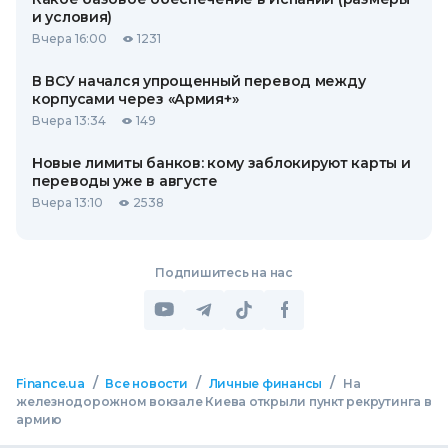
и условия)
Вчера 16:00
1231
В ВСУ начался упрощенный перевод между
корпусами через «Армия+»
Вчера 13:34
149
Новые лимиты банков: кому заблокируют карты и
переводы уже в августе
Вчера 13:10
2538
Подпишитесь на нас
/
/
/
Finance.ua
Все новости
Личные финансы
На
железнодорожном вокзале Киева открыли пункт рекрутинга в
армию