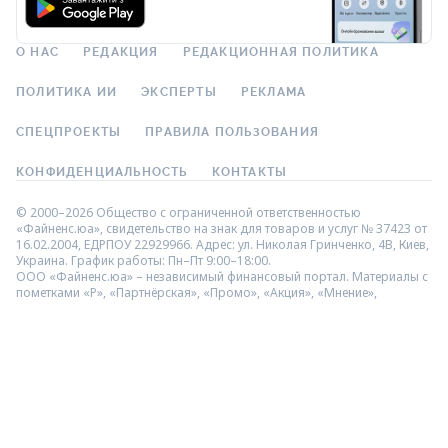
О НАС
РЕДАКЦИЯ
РЕДАКЦИОННАЯ ПОЛИТИКА
ПОЛИТИКА ИИ
ЭКСПЕРТЫ
РЕКЛАМА
СПЕЦПРОЕКТЫ
ПРАВИЛА ПОЛЬЗОВАНИЯ
КОНФИДЕНЦИАЛЬНОСТЬ
КОНТАКТЫ
© 2000–2026 Общество с ограниченной ответственностью
«Файненс.юа», свидетельство на знак для товаров и услуг № 37423 от
16.02.2004, ЕДРПОУ 22929966. Адрес: ул. Николая Гринченко, 4В, Киев,
Украина. График работы: Пн–Пт 9:00–18:00.
ООО «Файненс.юа» – независимый финансовый портал. Материалы с
пометками «Р», «Партнёрская», «Промо», «Акция», «Мнение»,
«Спецпроект», «Партнёрский проект» – это реклама в понимании
Закона Украины «О рекламе». За содержание рекламы
ответственность несёт рекламодатель. Информация на данной
странице не является рекламой банковских услуг. Проверенную
банком информацию о продуктах и услугах можно посмотреть на
официальном сайте соответствующего банка. Использование
материалов и данных с сайта разрешено только с гиперссылкой
https://finance.ua.
Мы не взимаем плату за услуги подбора и сравнения финансовых