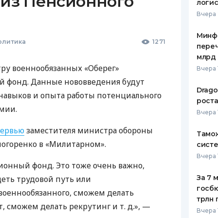
 из Пенсионного
логис
Вчера 
Минф
олитика
1271
переч
млрд 
тру военнообязанных «Оберег»
Вчера 
 фонд. Данные нововведения будут
Drago
навыков и опыта работы потенциального
роста
рмии.
Вчера 
ервью
заместителя министра обороны
Тамож
огоренко в «Милитарном».
систе
Вчера 
ионный фонд. Это тоже очень важно,
За 7 
еть трудовой путь или
госбю
военнообязанного, сможем делать
трлн 
т, сможем делать рекрутинг
и т. д.
», —
Вчера 