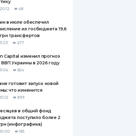
тику
20:12
48
ин в июле обеспечил
исление из госбюджета 19,6
грн трансфертов
11:23
477
n Capital изменил прогноз
 ВВП Украины в 2026 году
11:04
654
ня готовит запуск новой
мы: что изменится
10:12
899
месяцев в общий фонд
джета поступило более 2
грн (инфографика)
10:00
165