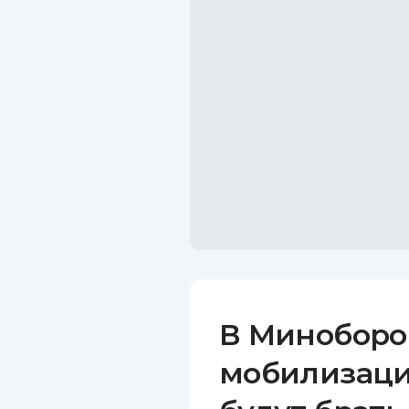
В Миноборо
мобилизац