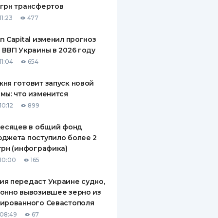
грн трансфертов
ДИТЕЛИ ПО
11:23
477
ВАНИЮ
n Capital изменил прогноз
РАХОВЫЕ ПОЛИСЫ
 ВВП Украины в 2026 году
11:04
654
ВЫЕ КОМПАНИИ
ня готовит запуск новой
 О СТРАХОВЫХ
ИЯХ
мы: что изменится
10:12
899
КА И ОПЛАТА
месяцев в общий фонд
ТЫ
джета поступило более 2
грн (инфографика)
10:00
165
я передаст Украине судно,
онно вывозившее зерно из
ированного Севастополя
08:49
67