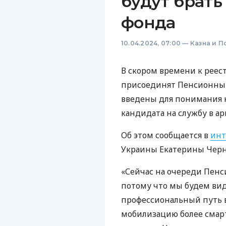
будут брать
фонда
10.04.2024, 07:00
—
Казна и П
В скором времени к реес
присоединят Пенсионный
введены для понимания 
кандидата на службу в а
Об этом сообщается в
инт
Украины Екатерины Черн
«Сейчас на очереди Пенс
потому что мы будем вид
профессиональный путь 
мобилизацию более смар