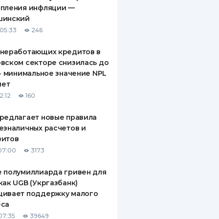
епления инфляции —
шинский
05:33
246
 неработающих кредитов в
вском секторе снизилась до
 - минимальное значение NPL
лет
2:12
160
редлагает новые правила
езналичных расчетов и
зитов
07:00
3173
 полумиллиарда гривен для
как UGB (Укргазбанк)
щивает поддержку малого
еса
07:35
39649