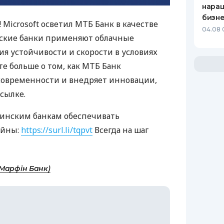
нара
бизн
 Microsoft осветил МТБ Банк в качестве
04.08 
нские банки применяют облачные
я устойчивости и скорости в условиях
е больше о том, как МТБ Банк
современности и внедряет инновации,
сылке.
аинским банкам обеспечивать
ойны:
https://surl.li/tqpvt
Всегда на шаг
Марфін Банк)