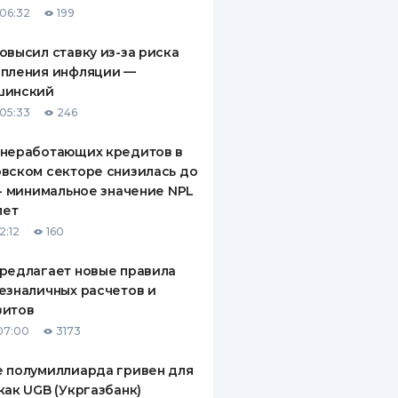
06:32
199
ДИТЕЛИ ПО
ВАНИЮ
овысил ставку из-за риска
епления инфляции —
РАХОВЫЕ ПОЛИСЫ
шинский
05:33
246
ВЫЕ КОМПАНИИ
 неработающих кредитов в
 О СТРАХОВЫХ
ИЯХ
вском секторе снизилась до
 - минимальное значение NPL
КА И ОПЛАТА
лет
2:12
160
ТЫ
редлагает новые правила
езналичных расчетов и
зитов
07:00
3173
 полумиллиарда гривен для
как UGB (Укргазбанк)