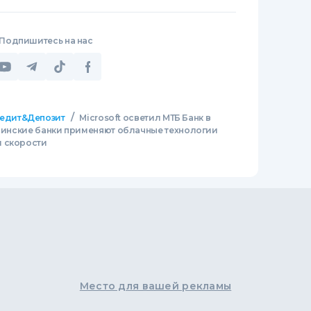
Подпишитесь на нас
/
едит&Депозит
Microsoft осветил МТБ Банк в
раинские банки применяют облачные технологии
и скорости
Место для вашей рекламы