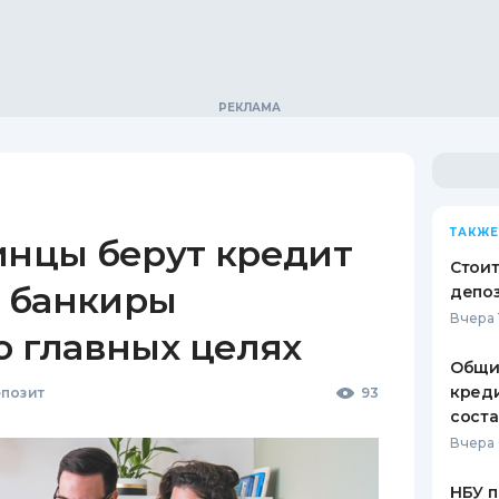
ТАКЖЕ
инцы берут кредит
Стоит
 банкиры
депо
Вчера 
о главных целях
Общи
креди
позит
93
соста
Вчера 
НБУ п