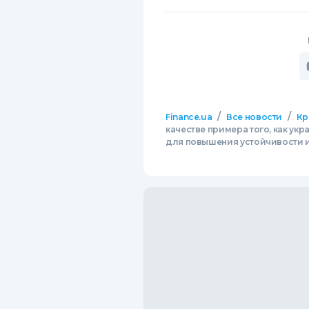
/
/
Finance.ua
Все новости
Кр
качестве примера того, как ук
для повышения устойчивости 