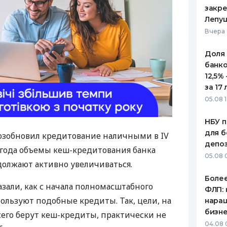
закр
Лепу
Вчера 
Доля
банко
12,5%
за 17 
05.08 1
НБУ п
для б
озобновил кредитование наличными в IV
депо
олгода объемы кеш-кредитования банка
05.08 
одолжают активно увеличиваться.
Более
казали, как с начала полномасштабного
ФЛП: 
льзуют подобные кредиты. Так, цели, на
нара
бизн
его берут кеш-кредиты, практически не
04.08 