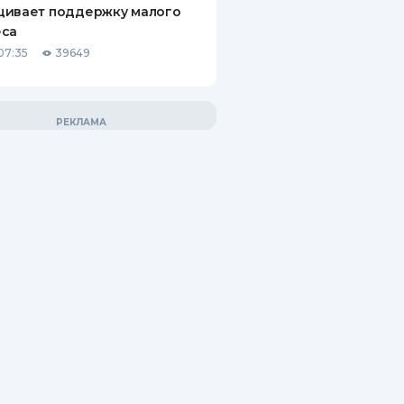
щивает поддержку малого
еса
07:35
39649