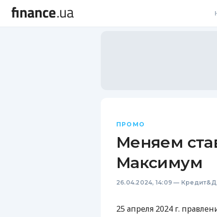
В
В
Л
А
Н
ПРОМО
С
Меняем ста
П
Максимум
Т
26.04.2024, 14:09
—
Кредит&Д
Р
25 апреля 2024 г. правле