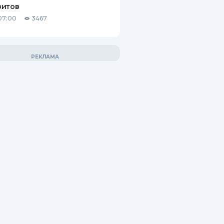
зитов
07:00
3467