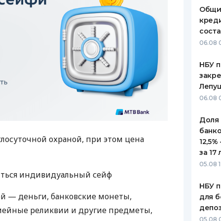
Общи
креди
соста
06.08 
НБУ п
закр
Лепу
06.08 
Доля
банко
глосуточной охраной, при этом цена
12,5%
за 17 
05.08 1
иться индивидуальный сейф
НБУ п
й — деньги, банковские монеты,
для б
депо
мейные реликвии и другие предметы,
05.08 