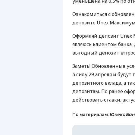
уменьшена на 0,5% по от
Ознакомиться с обновле
депозите Unex Максиму
Оформляй депозит Unex 
являюсь клиентом банка.
выгодный депозит #прос
Заметь! Обновленные усл
в силу 29 апреля и буду
депозитного вклада, а т
депозитам. По ранее оф
действовать ставки, акт
По материалам:
Юнекс Бан