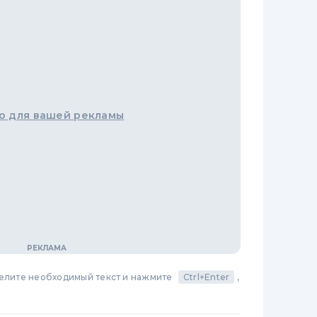
о для вашей рекламы
делите необходимый текст и нажмите
Ctrl+Enter
,