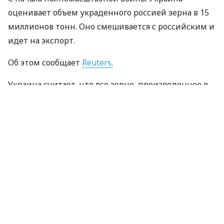
оценивает объем украденного россией зерна в 15
миллионов тонн. Оно смешивается с российским и
идет на экспорт.
Об этом сообщает
Reuters.
Украина считает, что все зерно, произведенное в
четырех областях и Крыму, оккупированном
россией в 2014 году, было украдено москвой, и
планирует обратиться к своим западным
союзникам с просьбой ввести санкции против
импортеров этого зерна.
Киев заявляет, что его разведслужбы обнаружили,
что украинская пшеница смешивается с
российской в портах Черного моря и отправляется
на экспорт.