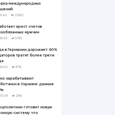
ерка международных
ДИТЕЛИ ПО
ашений
ВАНИЮ
15:40
23612
РАХОВЫЕ ПОЛИСЫ
аботает арест счетов
нообязанных мужчин
ВЫЕ КОМПАНИИ
16:33
5761
 О СТРАХОВЫХ
ИЯХ
а в Германии дорожает: 60%
аторов тратят более трети
КА И ОПЛАТА
да
16:02
678
ТЫ
ко зарабатывают
ботчики в Украине: данные
ль
13:09
298
оцполитики готовит новую
онную систему: что