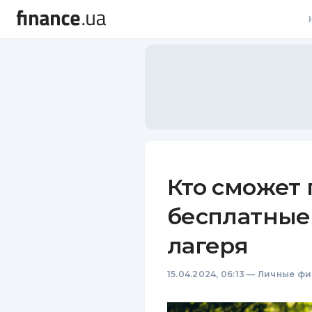
В
В
Л
А
Н
Кто сможет 
С
бесплатные 
П
лагеря
Т
15.04.2024, 06:13
—
Личные фи
Р