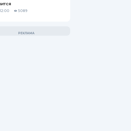
нится
12:00
5089