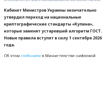
использоваться для защиты квалифицированных электронных подписей
Кабинет Министров Украины окончательно
утвердил переход на национальные
криптографические стандарты «Купина»,
которые заменят устаревший алгоритм ГОСТ.
Новые правила вступят в силу 1 сентября 2026
года.
Об этом
сообщили
в Министерстве цифровой
трансформации.
«Купина» — украинский криптографический
алгоритм, который будет использоваться для
защиты квалифицированных электронных
подписей (КЭП).
Что изменится для пользователей