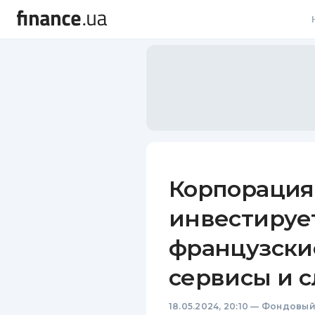
В
В
Л
А
Н
Корпорация 
С
инвестирует
П
французски
Т
сервисы и 
Р
18.05.2024, 20:10
—
Фондовый