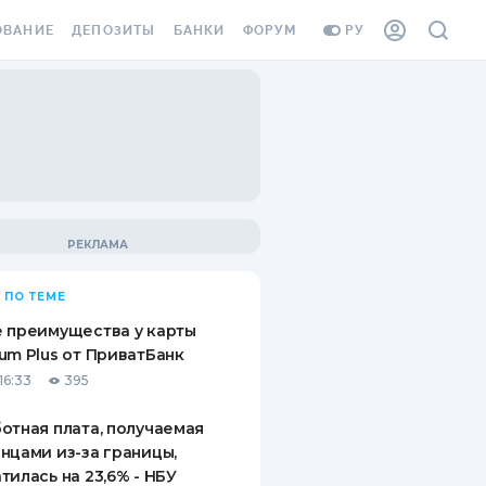
ОВАНИЕ
ДЕПОЗИТЫ
БАНКИ
ФОРУМ
РУ
ВСЕ ДЕПОЗИТЫ
ВСЕ БАНКИ
ВАНИЕ ЖИЛЬЯ ОТ
ДЕПОЗИТЫ В USD
ОТЗЫВЫ О БАНКАХ
И ШАХЕДОВ
ДЕПОЗИТЫ В EUR
МИКРОФИНАНСОВЫЕ
АХОВКА ЗАГРАНИЦУ
ОРГАНИЗАЦИИ
БОНУС К ДЕПОЗИТАМ
ОТЗЫВЫ ОБ МФО
УСЛОВИЯ АКЦИИ
Я КАРТА
 ПО ТЕМЕ
ВОПРОСЫ И ОТВЕТЫ
ОННАЯ ВИНЬЕТКА
 преимущества у карты
ДЕПОЗИТНЫЙ КАЛЬКУЛЯТОР
um Plus от ПриватБанк
Я СОТРУДНИКОВ
16:33
395
ПУТЕВОДИТЕЛИ ПО
SSISTANCE
СБЕРЕЖЕНИЯМ
отная плата, получаемая
нцами из-за границы,
ВАНИЕ ОТ
тилась на 23,6% - НБУ
ТНЫХ СЛУЧАЕВ