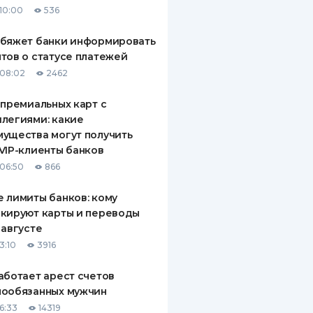
10:00
536
ДИТЕЛИ ПО
ВАНИЮ
обяжет банки информировать
тов о статусе платежей
РАХОВЫЕ ПОЛИСЫ
08:02
2462
ВЫЕ КОМПАНИИ
 премиальных карт с
легиями: какие
 О СТРАХОВЫХ
ИЯХ
ущества могут получить
VIP-клиенты банков
КА И ОПЛАТА
06:50
866
ТЫ
 лимиты банков: кому
кируют карты и переводы
 августе
3:10
3916
аботает арест счетов
нообязанных мужчин
6:33
14319