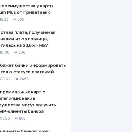
 преимущества у карты
um Plus от ПриватБанк
16:33
395
отная плата, получаемая
нцами из-за границы,
тилась на 23,6% - НБУ
10:00
536
обяжет банки информировать
тов о статусе платежей
08:02
2462
 премиальных карт с
легиями: какие
ущества могут получить
VIP-клиенты банков
06:50
866
 лимиты банков: кому