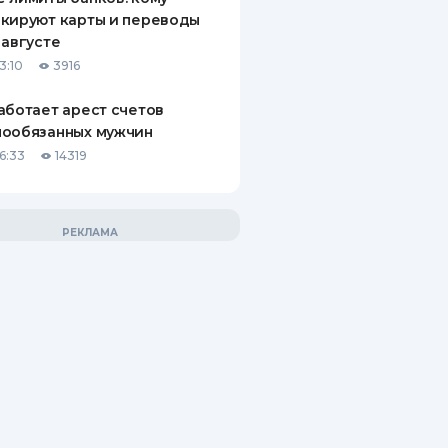
кируют карты и переводы
 августе
3:10
3916
аботает арест счетов
нообязанных мужчин
6:33
14319