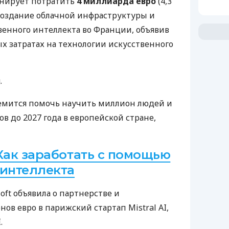
анирует потратить
4 миллиарда евро
(4,3
создание облачной инфраструктуры и
енного интеллекта во Франции, объявив
х затратах на технологии искусственного
.
емится помочь научить миллион людей и
в до 2027 года в европейской стране,
Как заработать с помощью
 интеллекта
soft объявила о партнерстве и
ов евро в парижский стартап Mistral AI,
.