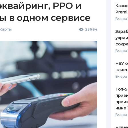
эквайринг, РРО и
Какие
Premi
ы в одном сервисе
Вчера 
 Карты
23684
Зараб
украи
сокра
Вчера 
НБУ 
клиен
Вчера 
Топ-5
приви
преим
ныне 
Вчера 
Новые