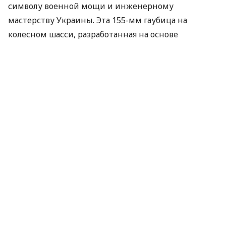
символу военной мощи и инженерному
мастерству Украины. Эта 155-мм гаубица на
колесном шасси, разработанная на основе
передовых технологических решений, стала
ключевым элементом артиллерийского
потенциала Вооруженных Сил Украины. Благодаря
высокоточному поражению целей, она
демонстрирует стратегическую миссию
украинского оборонно-промышленного комплекса.
На аверсе монеты на зеркальном фоне изображен
абрис острова Змеиный, успешно освобожденный
при поддержке САУ «Богдана». Вблизи острова —
стилизованные змеи, покидающие территорию
как символ отступления врага. Вверху монеты —
малый Государственный Герб Украины; слева на
молниевидных зигзагах, олицетворяющих