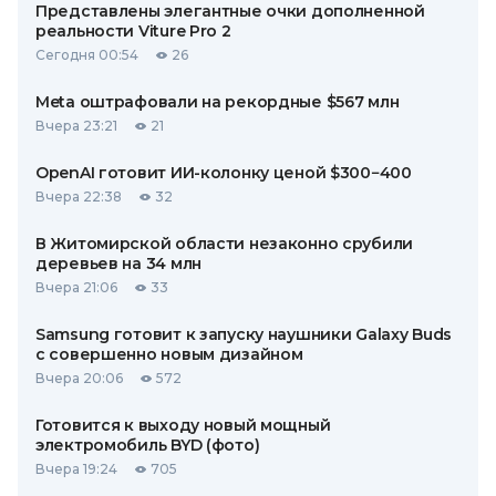
Представлены элегантные очки дополненной
реальности Viture Pro 2
Сегодня 00:54
26
Meta оштрафовали на рекордные $567 млн
Вчера 23:21
21
OpenAI готовит ИИ-колонку ценой $300−400
Вчера 22:38
32
В Житомирской области незаконно срубили
деревьев на 34 млн
Вчера 21:06
33
Samsung готовит к запуску наушники Galaxy Buds
с совершенно новым дизайном
Вчера 20:06
572
Готовится к выходу новый мощный
электромобиль BYD (фото)
Вчера 19:24
705