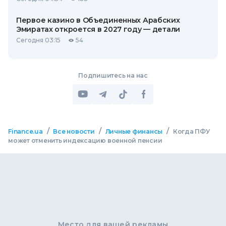
Первое казино в Объединенных Арабских
Эмиратах откроется в 2027 году — детали
Сегодня 03:15
54
Подпишитесь на нас
/
/
/
Finance.ua
Все новости
Личные финансы
Когда ПФУ
может отменить индексацию военной пенсии
Место для вашей рекламы