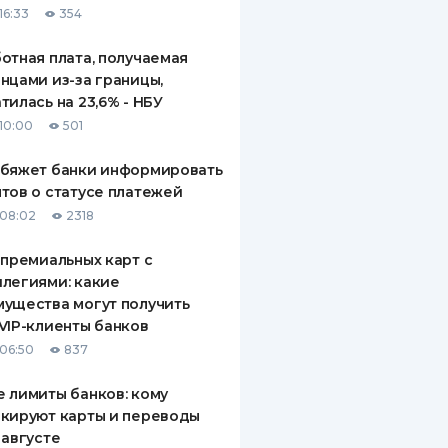
16:33
354
отная плата, получаемая
нцами из-за границы,
тилась на 23,6% - НБУ
10:00
501
обяжет банки информировать
тов о статусе платежей
08:02
2318
 премиальных карт с
легиями: какие
ущества могут получить
VIP-клиенты банков
06:50
837
 лимиты банков: кому
кируют карты и переводы
 августе