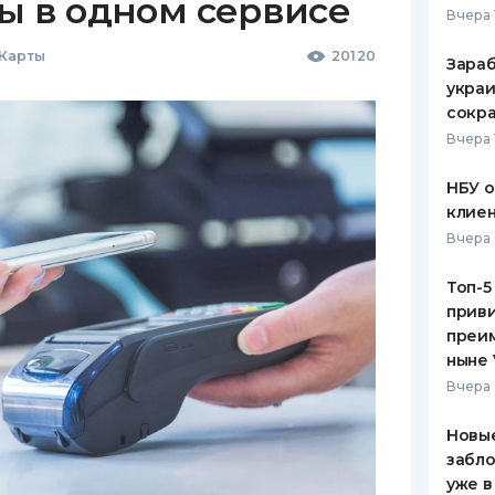
ы в одном сервисе
Вчера 
 Карты
20120
Зараб
украи
сокра
Вчера 
НБУ 
клиен
Вчера 
Топ-5
приви
преим
ныне 
Вчера 
Новые
забло
уже в