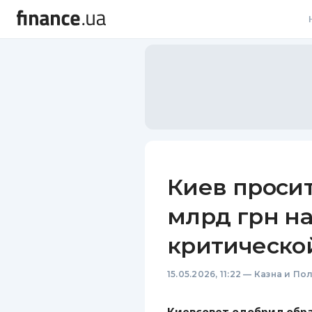
В
В
Л
А
Н
Киев просит
С
млрд грн н
П
критическо
Т
15.05.2026, 11:22
—
Казна и По
Р