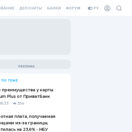
ОВАНИЕ
ДЕПОЗИТЫ
БАНКИ
ФОРУМ
РУ
ВСЕ ДЕПОЗИТЫ
ВСЕ БАНКИ
ВАНИЕ ЖИЛЬЯ ОТ
ДЕПОЗИТЫ В USD
ОТЗЫВЫ О БАНКАХ
И ШАХЕДОВ
ДЕПОЗИТЫ В EUR
МИКРОФИНАНСОВЫЕ
АХОВКА ЗАГРАНИЦУ
ОРГАНИЗАЦИИ
БОНУС К ДЕПОЗИТАМ
ОТЗЫВЫ ОБ МФО
УСЛОВИЯ АКЦИИ
Я КАРТА
 ПО ТЕМЕ
ВОПРОСЫ И ОТВЕТЫ
ОННАЯ ВИНЬЕТКА
 преимущества у карты
ДЕПОЗИТНЫЙ КАЛЬКУЛЯТОР
um Plus от ПриватБанк
Я СОТРУДНИКОВ
16:33
354
ПУТЕВОДИТЕЛИ ПО
SSISTANCE
СБЕРЕЖЕНИЯМ
отная плата, получаемая
нцами из-за границы,
ВАНИЕ ОТ
тилась на 23,6% - НБУ
ТНЫХ СЛУЧАЕВ