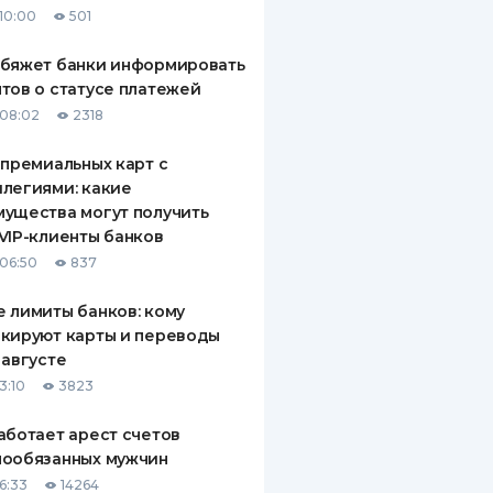
10:00
501
ДИТЕЛИ ПО
ВАНИЮ
обяжет банки информировать
тов о статусе платежей
РАХОВЫЕ ПОЛИСЫ
08:02
2318
ВЫЕ КОМПАНИИ
 премиальных карт с
легиями: какие
 О СТРАХОВЫХ
ИЯХ
ущества могут получить
VIP-клиенты банков
КА И ОПЛАТА
06:50
837
ТЫ
 лимиты банков: кому
кируют карты и переводы
 августе
3:10
3823
аботает арест счетов
нообязанных мужчин
6:33
14264