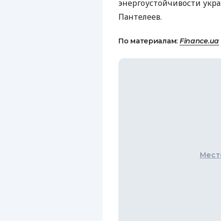
энергоустойчивости укр
Пантелеев.
По материалам:
Finance.ua
Мест