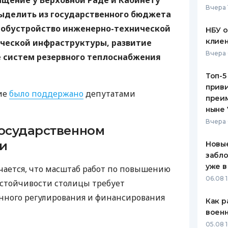
ащение у Верховной Раде и Кабинету
Вчера 
выделить из государственного бюджета
ЕЖЕМЕСЯЧНЫЙ ОБЗОР
ПУТЕВО
КЕШБЭКА
СТРАХО
а обустройство инженерно-технической
НБУ 
клиен
ческой инфраструктуры, развитие
ПУТЕВОДИТЕЛИ ПО
ВСЕ СТ
Вчера 
е систем резервного теплоснабжения
БАНКОВСКИМ КАРТАМ
СТРАХО
Топ-5
приви
ОТЗЫВЫ
ие
было поддержано
депутатами
КОМПАН
преим
ныне 
ДОСТАВ
Вчера 
государственном
КОНТАК
и
Новые
забло
уже в
чается, что масштаб работ по повышению
06.08 1
устойчивости столицы требует
нного регулирования и финансирования
Как р
воен
05.08 1