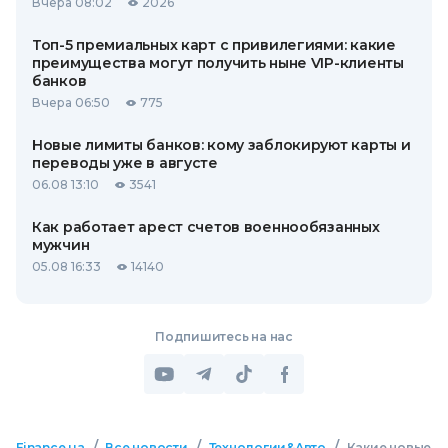
Вчера 08:02
2026
Топ-5 премиальных карт с привилегиями: какие
преимущества могут получить ныне VIP-клиенты
банков
Вчера 06:50
775
Новые лимиты банков: кому заблокируют карты и
переводы уже в августе
06.08 13:10
3541
Как работает арест счетов военнообязанных
мужчин
05.08 16:33
14140
Подпишитесь на нас
/
/
/
Finance.ua
Все новости
Технологии&Авто
Какие новые