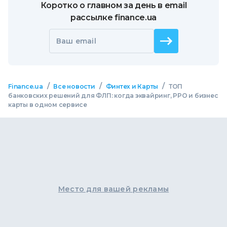
Коротко о главном за день в email
рассылке finance.ua
Ваш email
/
/
/
Finance.ua
Все новости
Финтех и Карты
ТОП
банковских решений для ФЛП: когда эквайринг, РРО и бизнес
карты в одном сервисе
Место для вашей рекламы