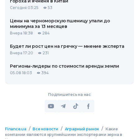
гороха и ячменя в Китай
Сегодня 03:25
53
Цены на черноморскую пшеницу упали до
минимума за 13 месяцев
Вчера 18:38
284
Будет ли рост цен на гречку — мнение эксперта
Вчера 17:20
231
Регионы-лидеры по стоимости аренды земли
05.08 18:03
394
Подпишитесь на нас
/
/
/
Finance.ua
Все новости
Аграрный рынок
Какие
компании являются крупнейшими экспортерами зерна в