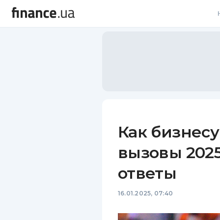
В
В
Л
А
Н
Как бизнесу
С
вызовы 2025
П
ответы
Т
16.01.2025, 07:40
Р