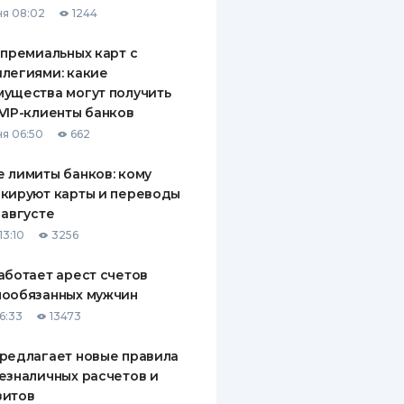
я 08:02
1244
ДИТЕЛИ ПО
ВАНИЮ
 премиальных карт с
легиями: какие
РАХОВЫЕ ПОЛИСЫ
ущества могут получить
VIP-клиенты банков
ВЫЕ КОМПАНИИ
я 06:50
662
 О СТРАХОВЫХ
ИЯХ
 лимиты банков: кому
кируют карты и переводы
КА И ОПЛАТА
 августе
13:10
3256
ТЫ
аботает арест счетов
нообязанных мужчин
6:33
13473
редлагает новые правила
езналичных расчетов и
зитов