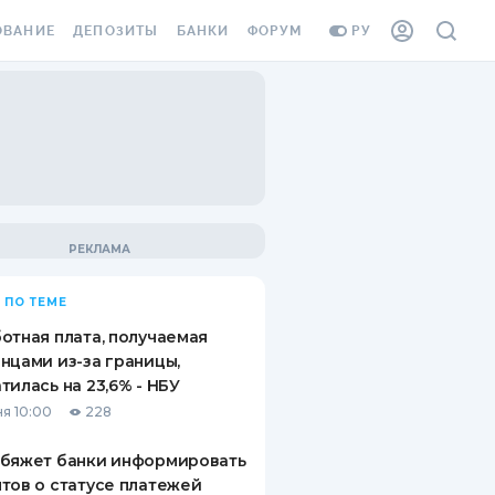
ОВАНИЕ
ДЕПОЗИТЫ
БАНКИ
ФОРУМ
РУ
ВСЕ ДЕПОЗИТЫ
ВСЕ БАНКИ
ВАНИЕ ЖИЛЬЯ ОТ
ДЕПОЗИТЫ В USD
ОТЗЫВЫ О БАНКАХ
И ШАХЕДОВ
ДЕПОЗИТЫ В EUR
МИКРОФИНАНСОВЫЕ
АХОВКА ЗАГРАНИЦУ
ОРГАНИЗАЦИИ
БОНУС К ДЕПОЗИТАМ
ОТЗЫВЫ ОБ МФО
УСЛОВИЯ АКЦИИ
Я КАРТА
 ПО ТЕМЕ
ВОПРОСЫ И ОТВЕТЫ
ОННАЯ ВИНЬЕТКА
отная плата, получаемая
ДЕПОЗИТНЫЙ КАЛЬКУЛЯТОР
нцами из-за границы,
Я СОТРУДНИКОВ
тилась на 23,6% - НБУ
ПУТЕВОДИТЕЛИ ПО
я 10:00
228
SSISTANCE
СБЕРЕЖЕНИЯМ
обяжет банки информировать
ВАНИЕ ОТ
тов о статусе платежей
ТНЫХ СЛУЧАЕВ