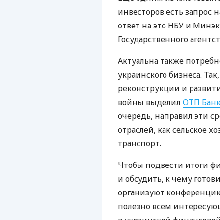
инвесторов есть запрос н
ответ на это НБУ и Мин
Государственного агентс
Актуальна также потреб
украинского бизнеса. Так
реконструкции и развити
войны выделил
ОТП Бан
очередь, направил эти с
отраслей, как сельское х
транспорт.
Чтобы подвести итоги фи
и обсудить, к чему готов
организуют конференцию 
полезно всем интересу
в украинской финансовой