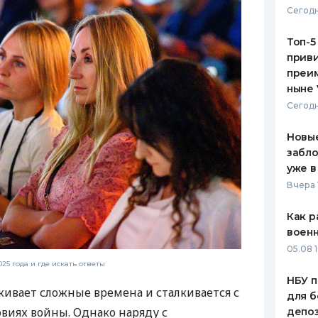
Сегодн
ЕЖЕМЕСЯЧНЫЙ ОБЗОР
ПУТЕВО
КЕШБЭКА
СТРАХО
Топ-5
приви
ПУТЕВОДИТЕЛИ ПО
ВСЕ СТ
преим
БАНКОВСКИМ КАРТАМ
ныне 
СТРАХО
Сегодн
ОТЗЫВЫ
КОМПАН
Новые
забло
ДОСТАВ
уже в
Вчера 
КОНТАК
Как р
воен
05.08 1
25 года и где искать ответы
НБУ п
ивает сложные времена и сталкивается с
для б
виях войны. Однако наряду с
депо