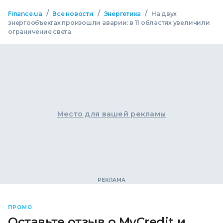
/
/
/
Finance.ua
Все новости
Энергетика
На двух
энергообъектах произошли аварии: в 11 областях увеличили
ограничение света
Место для вашей рекламы
ПРОМО
Оставьте отзыв о MyCredit и