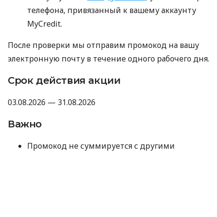
телефона, привязанный к вашему аккаунту
MyCredit.
После проверки мы отправим промокод на вашу
электронную почту в течение одного рабочего дня.
Срок действия акции
03.08.2026 — 31.08.2026
Важно
Промокод не суммируется с другими
акциями, промокодами и скидками.
Компания оставляет за собой право не
предоставлять промокод, если отзыв не
прошел модерацию Minfin или имеет
признаки искусственного накручивания.