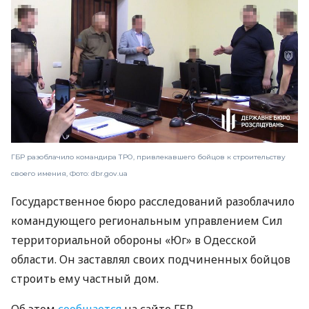
ГБР разоблачило командира ТРО, привлекавшего бойцов к строительству
своего имения, Фото: dbr.gov.ua
Государственное бюро расследований разоблачило
командующего региональным управлением Сил
территориальной обороны «Юг» в Одесской
области. Он заставлял своих подчиненных бойцов
строить ему частный дом.