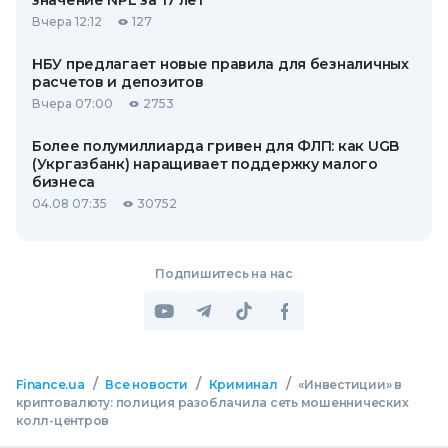
значение NPL за 17 лет
Вчера 12:12
127
НБУ предлагает новые правила для безналичных
расчетов и депозитов
Вчера 07:00
2753
Более полумиллиарда гривен для ФЛП: как UGB
(Укргазбанк) наращивает поддержку малого
бизнеса
04.08 07:35
30752
Подпишитесь на нас
/
/
/
Finance.ua
Все новости
Криминал
«Инвестиции» в
криптовалюту: полиция разоблачила сеть мошеннических
колл-центров