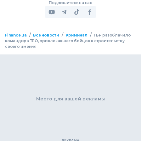
Подпишитесь на нас
/
/
/
Finance.ua
Все новости
Криминал
ГБР разоблачило
командира ТРО, привлекавшего бойцов к строительству
своего имения
Место для вашей рекламы