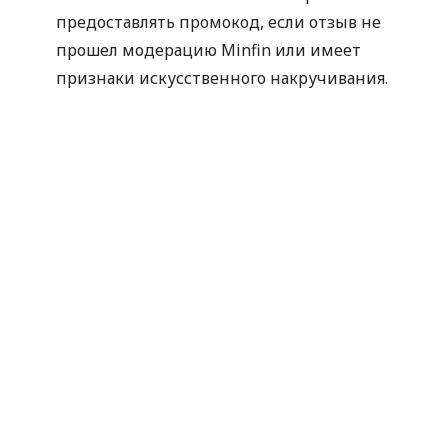
предоставлять промокод, если отзыв не
прошел модерацию Minfin или имеет
признаки искусственного накручивания.
Отправляя данные для получения промокода,
вы соглашаетесь на их обработку компанией
MyCredit исключительно с целью проверки
участия в акции. Ваши персональные данные
не передаются третьим лицам.
Промокод следует использовать до 30.09.2026.
Спасибо, что выбираете MyCredit и делитесь
своими впечатлениями. Ваше мнение помогает
нам становиться лучше!
Официальные правила акции
По материалам:
MyCredit