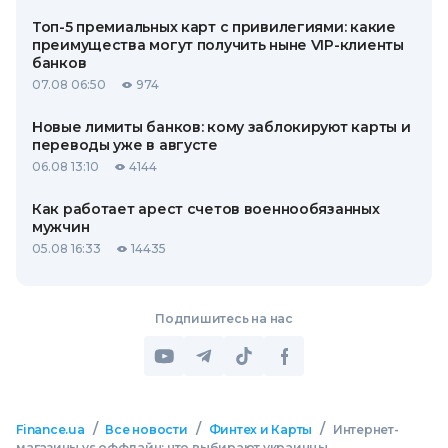
Топ-5 премиальных карт с привилегиями: какие
преимущества могут получить ныне VIP-клиенты
банков
07.08 06:50
974
Новые лимиты банков: кому заблокируют карты и
переводы уже в августе
06.08 13:10
4144
Как работает арест счетов военнообязанных
мужчин
05.08 16:33
14435
Подпишитесь на нас
/
/
/
Finance.ua
Все новости
Финтех и Карты
Интернет-
магазины vs оффлайн: что выбирают украинцы