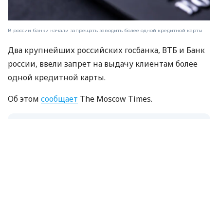
В россии банки начали запрещать заводить более одной кредитной карты
Два крупнейших российских госбанка, ВТБ и Банк
россии, ввели запрет на выдачу клиентам более
одной кредитной карты.
Об этом
сообщает
The Moscow Times.
ЧИТАЙТЕ ТАКЖЕ
россия транспортирует нефть через
Финский залив на танкерах, непригодных
для выхода в море
Остальные банки также вводят аналогичный
запрет. В «Т-банке» сообщили, что в них можно