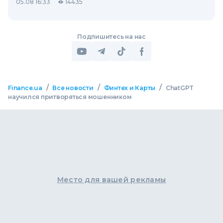
05.08 16:33
14435
Подпишитесь на нас
/
/
/
Finance.ua
Все новости
Финтех и Карты
ChatGPT
научился притворяться мошенником
Место для вашей рекламы