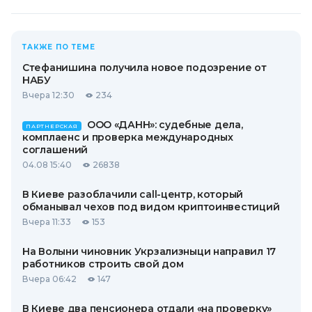
ТАКЖЕ ПО ТЕМЕ
Стефанишина получила новое подозрение от
НАБУ
Вчера 12:30
234
ООО «ДАНН»: судебные дела,
ПАРТНЕРСКАЯ
комплаенс и проверка международных
соглашений
04.08 15:40
26838
В Киеве разоблачили call-центр, который
обманывал чехов под видом криптоинвестиций
Вчера 11:33
153
На Волыни чиновник Укрзализныци направил 17
работников строить свой дом
Вчера 06:42
147
В Киеве два пенсионера отдали «на проверку»