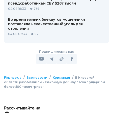
псевдоработникам СБУ $267 тысяч
04.08 18:33
769
Во время зимних блекаутов мошенники
поставляли некачественный уголь для
отопления.
04.08 06:33
92
Подпишитесь на нас
/
/
/
Finance.ua
Все новости
Криминал
В Киевской
области разоблачили незаконную добычу песка с ущербом
более 500 тысяч гривен
Рассчитывайте на