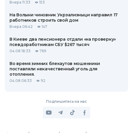
Вчера 11:33
153
На Волыни чиновник Укрзализныци направил 17
работников строить свой дом
Вчера 06:42
147
В Киеве два пенсионера отдали «на проверку»
псевдоработникам СБУ $267 тысяч
04.08 18:33
769
Во время зимних блекаутов мошенники
поставляли некачественный уголь для
отопления.
04.08 06:33
92
Подпишитесь на нас