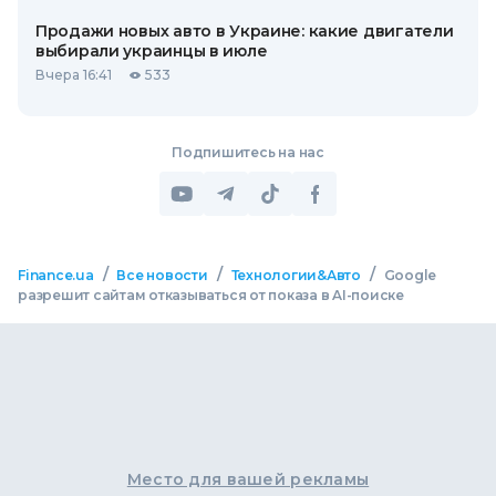
Продажи новых авто в Украине: какие двигатели
выбирали украинцы в июле
Вчера 16:41
533
Подпишитесь на нас
/
/
/
Finance.ua
Все новости
Технологии&Авто
Google
разрешит сайтам отказываться от показа в AI-поиске
Место для вашей рекламы