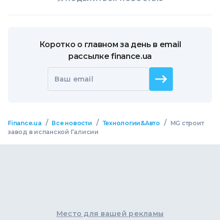
Коротко о главном за день в email
рассылке finance.ua
Ваш email
/
/
/
Finance.ua
Все новости
Технологии&Авто
MG строит
завод в испанской Галисии
Место для вашей рекламы