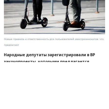
Новые правила и ответственность для пользователей электросамокатов: что
предлагают
Народные депутаты зарегистрировали в ВР
законопроекты, которыми предлагается
определить новые правила для пользователей
малого электротранспорта, а также установить
ответственность за нарушение этих правил.
Об этом пишет со ссылкой на законопроекты
№
15283
и
№ 15284.