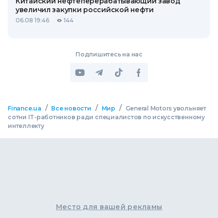
Китайский нефтеперерабатывающий завод
увеличил закупки российской нефти
06.08 19:46
144
Подпишитесь на нас
/
/
/
Finance.ua
Все новости
Мир
General Motors увольняет
сотни IT-работников ради специалистов по искусственному
интеллекту
Место для вашей рекламы