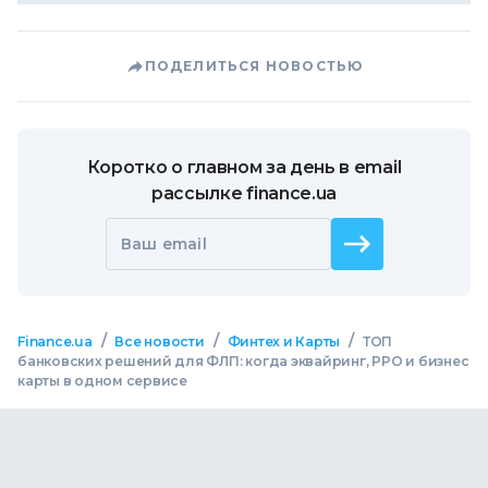
ПОДЕЛИТЬСЯ НОВОСТЬЮ
Коротко о главном за день в email
рассылке finance.ua
Ваш email
/
/
/
Finance.ua
Все новости
Финтех и Карты
ТОП
банковских решений для ФЛП: когда эквайринг, РРО и бизнес
карты в одном сервисе