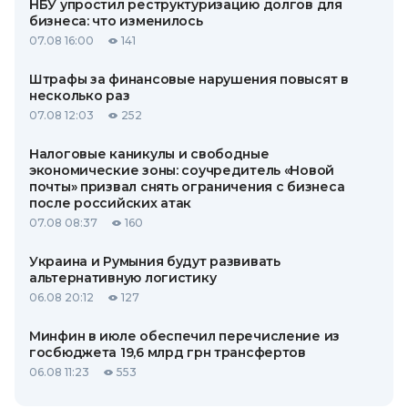
НБУ упростил реструктуризацию долгов для
бизнеса: что изменилось
07.08 16:00
141
Штрафы за финансовые нарушения повысят в
несколько раз
07.08 12:03
252
Налоговые каникулы и свободные
экономические зоны: соучредитель «Новой
почты» призвал снять ограничения с бизнеса
после российских атак
07.08 08:37
160
Украина и Румыния будут развивать
альтернативную логистику
06.08 20:12
127
Минфин в июле обеспечил перечисление из
госбюджета 19,6 млрд грн трансфертов
06.08 11:23
553