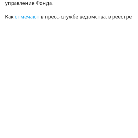
управление Фонда.
Как
отмечают
в пресс-службе ведомства, в реестре
уже размещены 136 санкционных активов. Среди
них имущество российских олигархов Михаила
Шелкова, Владимира Евтушенкова, Аркадия
Ротенберга, коллаборантов Владимира Сальдо,
Сергея Цекова, беглого президента Виктора
Януковича и другое.
ЧИТАЙТЕ ТАКЖЕ
США ввели новые масштабные санкции
против рф
В дальнейшем арестованное имущество будет
выставлено на приватизацию или аренду через