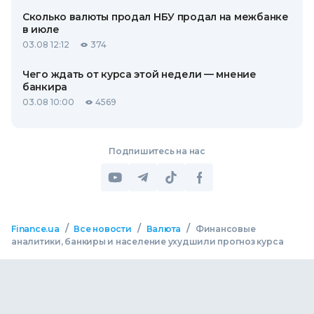
Сколько валюты продал НБУ продал на межбанке
в июле
03.08 12:12
374
Чего ждать от курса этой недели — мнение
банкира
03.08 10:00
4569
Подпишитесь на нас
/
/
/
Finance.ua
Все новости
Валюта
Финансовые
аналитики, банкиры и население ухудшили прогноз курса