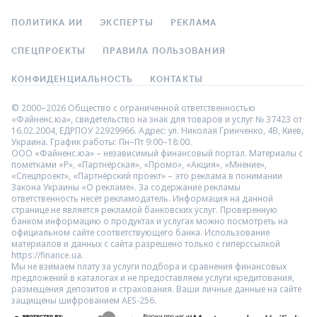
ПОЛИТИКА ИИ
ЭКСПЕРТЫ
РЕКЛАМА
СПЕЦПРОЕКТЫ
ПРАВИЛА ПОЛЬЗОВАНИЯ
КОНФИДЕНЦИАЛЬНОСТЬ
КОНТАКТЫ
© 2000–2026 Общество с ограниченной ответственностью
«Файненс.юа», свидетельство на знак для товаров и услуг № 37423 от
16.02.2004, ЕДРПОУ 22929966. Адрес: ул. Николая Гринченко, 4В, Киев,
Украина. График работы: Пн–Пт 9:00–18:00.
ООО «Файненс.юа» – независимый финансовый портал. Материалы с
пометками «Р», «Партнёрская», «Промо», «Акция», «Мнение»,
«Спецпроект», «Партнёрский проект» – это реклама в понимании
Закона Украины «О рекламе». За содержание рекламы
ответственность несёт рекламодатель. Информация на данной
странице не является рекламой банковских услуг. Проверенную
банком информацию о продуктах и услугах можно посмотреть на
официальном сайте соответствующего банка. Использование
материалов и данных с сайта разрешено только с гиперссылкой
https://finance.ua.
Мы не взимаем плату за услуги подбора и сравнения финансовых
предложений в каталогах и не предоставляем услуги кредитования,
размещения депозитов и страхования. Ваши личные данные на сайте
защищены шифрованием AES-256.