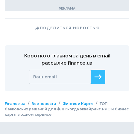
ПОДЕЛИТЬСЯ НОВОСТЬЮ
Коротко о главном за день в email
рассылке finance.ua
Ваш email
/
/
/
Finance.ua
Все новости
Финтех и Карты
ТОП
банковских решений для ФЛП: когда эквайринг, РРО и бизнес
карты в одном сервисе