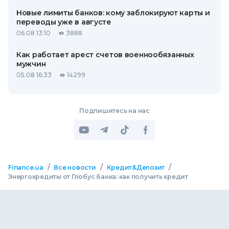
Новые лимиты банков: кому заблокируют карты и
переводы уже в августе
06.08 13:10
3888
Как работает арест счетов военнообязанных
мужчин
05.08 16:33
14299
Подпишитесь на нас
/
/
/
Finance.ua
Все новости
Кредит&Депозит
Энергокредиты от Глобус банка: как получить кредит