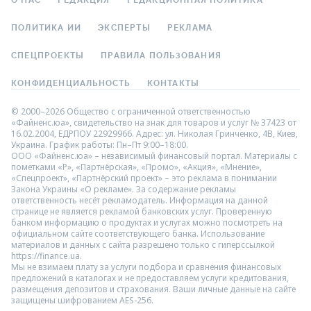
О НАС
РЕДАКЦИЯ
РЕДАКЦИОННАЯ ПОЛИТИКА
ПОЛИТИКА ИИ
ЭКСПЕРТЫ
РЕКЛАМА
СПЕЦПРОЕКТЫ
ПРАВИЛА ПОЛЬЗОВАНИЯ
КОНФИДЕНЦИАЛЬНОСТЬ
КОНТАКТЫ
© 2000–2026 Общество с ограниченной ответственностью
«Файненс.юа», свидетельство на знак для товаров и услуг № 37423 от
16.02.2004, ЕДРПОУ 22929966. Адрес: ул. Николая Гринченко, 4В, Киев,
Украина. График работы: Пн–Пт 9:00–18:00.
ООО «Файненс.юа» – независимый финансовый портал. Материалы с
пометками «Р», «Партнёрская», «Промо», «Акция», «Мнение»,
«Спецпроект», «Партнёрский проект» – это реклама в понимании
Закона Украины «О рекламе». За содержание рекламы
ответственность несёт рекламодатель. Информация на данной
странице не является рекламой банковских услуг. Проверенную
банком информацию о продуктах и услугах можно посмотреть на
официальном сайте соответствующего банка. Использование
материалов и данных с сайта разрешено только с гиперссылкой
https://finance.ua.
Мы не взимаем плату за услуги подбора и сравнения финансовых
предложений в каталогах и не предоставляем услуги кредитования,
размещения депозитов и страхования. Ваши личные данные на сайте
защищены шифрованием AES-256.