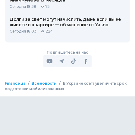
минимума за 13 месяцев
Сегодня 18:38
75
Долги за свет могут начислить, даже если вы не
живете в квартире — объяснение от Yasno
Сегодня 18:03
224
Подпишитесь на нас
/
/
Finance.ua
Все новости
В Украине хотят увеличить срок
подготовки мобилизованных