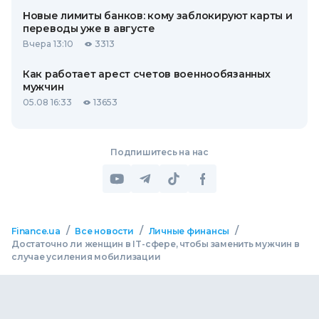
Новые лимиты банков: кому заблокируют карты и
переводы уже в августе
Вчера 13:10
3313
Как работает арест счетов военнообязанных
мужчин
05.08 16:33
13653
Подпишитесь на нас
/
/
/
Finance.ua
Все новости
Личные финансы
Достаточно ли женщин в IT-сфере, чтобы заменить мужчин в
случае усиления мобилизации