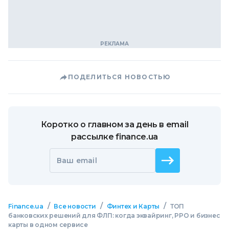
ПОДЕЛИТЬСЯ НОВОСТЬЮ
Коротко о главном за день в email
рассылке finance.ua
Ваш email
/
/
/
Finance.ua
Все новости
Финтех и Карты
ТОП
банковских решений для ФЛП: когда эквайринг, РРО и бизнес
карты в одном сервисе