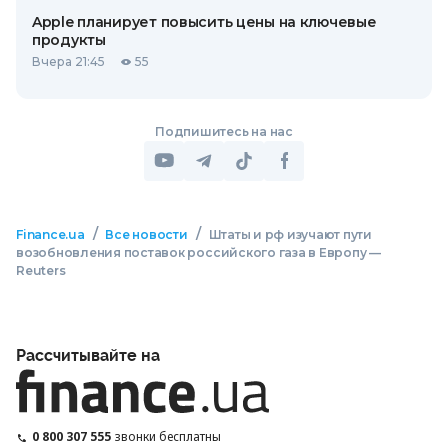
Apple планирует повысить цены на ключевые
продукты
Вчера 21:45
55
Подпишитесь на нас
/
/
Finance.ua
Все новости
Штаты и рф изучают пути
возобновления поставок российского газа в Европу —
Reuters
Рассчитывайте на
0 800 307 555
звонки бесплатны