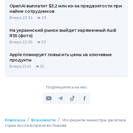
OpenAI выплатит $3,2 млн из-за предвзятости при
найме сотрудников
Вчера 23:34
23
На украинский рынок выйдет заряженный Audi
RS5 (фото)
Вчера 22:05
53
Apple планирует повысить цены на ключевые
продукты
Вчера 21:45
55
Подпишитесь на нас
/
/
Finance.ua
Все новости
Что решили министры десятков
стран после встречи во Львове