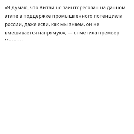
«Я думаю, что Китай не заинтересован на данном
этапе в поддержке промышленного потенциала
россии, даже если, как мы знаем, он не
вмешивается напрямую», — отметила премьер
Италии.
Мэлони также надеется, что Китай «может играть
ведущую роль» в разрешении войны в Украине.
«Президент Си Цзиньпин вчера сказал, что Китай
всегда работает над мирным сосуществованием
между народами, и здесь я хотела бы видеть
предпринимаемые в этом направлении шаги», —
добавила глава итальянского правительства.
Визит Мэлони в Китай