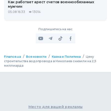
Как работает арест счетов военнообязанных
мужчин
05.08 16:33
13014
Подпишитесь на нас
/
/
/
Finance.ua
Все новости
Казна и Политика
Цену
строительства водопровода в Николаев снизили на 2,5
миллиарда
Место для вашей рекламы